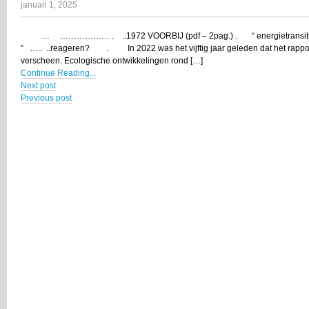
januari 1, 2025
… ……………… . ..1972 VOORBIJ (pdf – 2pag.) . “ energietransitie en di
” ….. ..reageren? . In 2022 was het vijftig jaar geleden dat het rapport
verscheen. Ecologische ontwikkelingen rond […]
Continue Reading...
Next post
Previous post