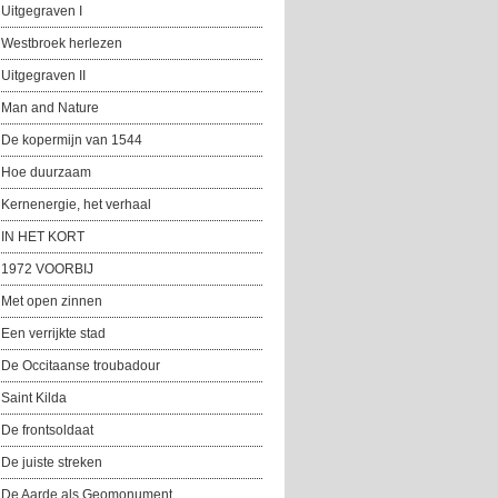
Uitgegraven I
Westbroek herlezen
Uitgegraven II
Man and Nature
De kopermijn van 1544
Hoe duurzaam
Kernenergie, het verhaal
IN HET KORT
1972 VOORBIJ
Met open zinnen
Een verrijkte stad
De Occitaanse troubadour
Saint Kilda
De frontsoldaat
De juiste streken
De Aarde als Geomonument