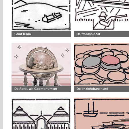
Saint Kilda
De frontsoldaat
De Aarde als Geomonument
De onzichtbare hand