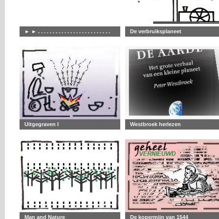
► ► . . . . . . . . . . . . . . . . . . . . . . . . .
De verbruiksplaneet
Uitgegraven I
Westbroek herlezen
Man and Nature
De kopermijn van 1544