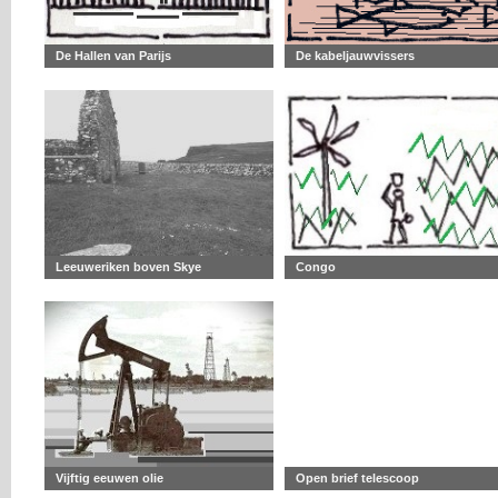
De Hallen van Parijs
De kabeljauwvissers
Leeuweriken boven Skye
Congo
Vijftig eeuwen olie
Open brief telescoop